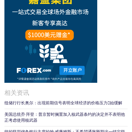
相关资讯
纽储行行长奥尔：出现前期信号表明全球经济的价格压力𫔭始缓解
美国总统乔·拜登：普京暂时搁置加入核武器条约的决定并不表明他
正考虑使用核武器
纽约联邦储备银行主席约翰·威廉姆斯：不希望通胀预期这一锚定指