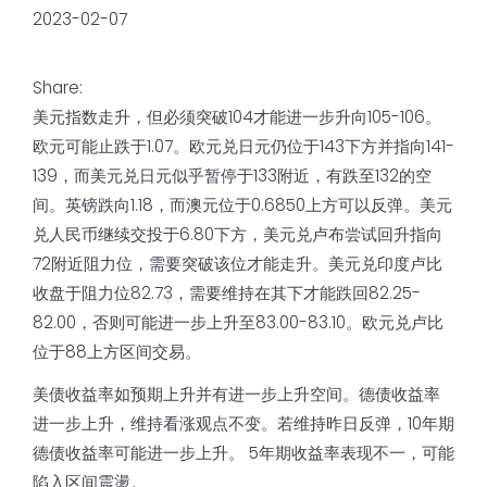
2023-02-07
Share:
美元指数走升，但必须突破104才能进一步升向105-106。
欧元可能止跌于1.07。欧元兑日元仍位于143下方并指向141-
139，而美元兑日元似乎暂停于133附近，有跌至132的空
间。英镑跌向1.18，而澳元位于0.6850上方可以反弹。美元
兑人民币继续交投于6.80下方，美元兑卢布尝试回升指向
72附近阻力位，需要突破该位才能走升。美元兑印度卢比
收盘于阻力位82.73，需要维持在其下才能跌回82.25-
82.00，否则可能进一步上升至83.00-83.10。欧元兑卢比
位于88上方区间交易。
美债收益率如预期上升并有进一步上升空间。德债收益率
进一步上升，维持看涨观点不变。若维持昨日反弹，10年期
德债收益率可能进一步上升。 5年期收益率表现不一，可能
陷入区间震盪。