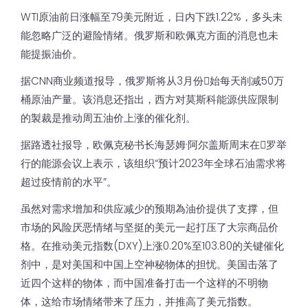
WTI原油前日涨幅至79美元附近，日内下跌1.22%，多头未
能忽略广泛的避险情绪。俄罗斯和欧佩克方面的消息也未
能提振油价。
据CNN商业频道报导，俄罗斯将从3月份𫔭始每天削减50万
桶原油产量。该消息还指出，西方对莫斯科能源供应限制
的製裁是推动周五油价上涨的催化剂。
据路透社报导，欧佩克秘书长海瑟姆·阿尔盖斯周末在𫔭罗举
行的能源会议上表示，该组织“预计2023年全球石油需求将
超过疫情前的水平”。
虽然对需求增加和供应减少的预期為油价提供了支撑，但
市场的风险厌恶情绪与坚挺的美元一起打压了大宗商品价
格。在推动美元指数(DXY)上涨0.20%至103.80的关键催化
剂中，是对美国和中国上空神秘物体的担忧。美国击落了
近四个这样的物体，而中国准备打击一个这样的不明物
体，这给市场情绪带来了压力，并推高了美元指数。