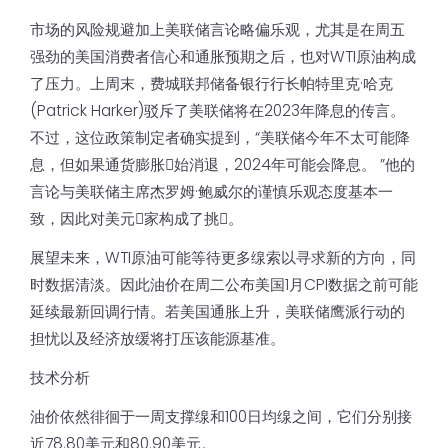
市场的风险规避加上美联储言论略偏乐观，尤其是在周五
强劲的美国消费者信心和通胀预期之后，也对WTI原油构成
了压力。上周末，费城联邦储备银行行长帕特里克·哈克
(Patrick Harker)驳斥了美联储将在2023年降息的传言。
不过，这位政策制定者确实提到，“美联储今年不太可能降
息，但如果通货膨胀𫔭始消退，2024年可能会降息。 ”他的
言论与美联储主席杰罗姆·鲍威尔的谨慎乐观态度基本一
致，因此对美元𧹒家构成了挑𢧐。
展望未来，WTI原油可能等待更多缐索以寻求新的方向，同
时数据清淡。因此油价在周二公布美国1月CPI数据之前可能
延续最新回调行情。若美国通胀上升，美联储鹰派行动的
担忧以及经济放缓将打压该能源基准。
技术分析
油价依然徘徊于一周支撑缐和100日均缐之间，它们分别接
近78.80美元和80.90美元。