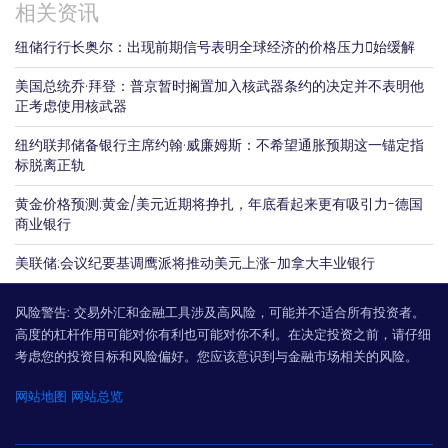
相关资讯
纽储行行长奥尔：出现前期信号表明全球经济的价格压力𫔭始缓解
美国总统乔·拜登：普京暂时搁置加入核武器条约的决定并不表明他
正考虑使用核武器
纽约联邦储备银行主席约翰·威廉姆斯：不希望通胀预期这一锚定指
标脱离正轨
黄金价格预测:黄金/美元近期将挣扎，年底看起来更有吸引力-德国
商业银行
美联储:会议纪要基调鹰派将推动美元上涨-加拿大丰业银行
风险警告:
交易外汇和金融工具涉及高风险，可能并不适合所有投资者。
高度的杠杆作用可能对你有利也可能对你不利。在决定投资之前，请仔细
考虑您的投资目标和风险偏好。您应该意识到与金融市场相关的风险。
网站地图
网站总览