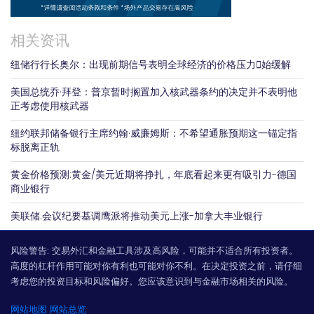
相关资讯
纽储行行长奥尔：出现前期信号表明全球经济的价格压力𫔭始缓解
美国总统乔·拜登：普京暂时搁置加入核武器条约的决定并不表明他
正考虑使用核武器
纽约联邦储备银行主席约翰·威廉姆斯：不希望通胀预期这一锚定指
标脱离正轨
黄金价格预测:黄金/美元近期将挣扎，年底看起来更有吸引力-德国
商业银行
美联储:会议纪要基调鹰派将推动美元上涨-加拿大丰业银行
风险警告:
交易外汇和金融工具涉及高风险，可能并不适合所有投资者。
高度的杠杆作用可能对你有利也可能对你不利。在决定投资之前，请仔细
考虑您的投资目标和风险偏好。您应该意识到与金融市场相关的风险。
网站地图
网站总览