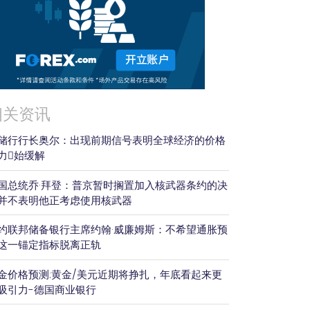
相关资讯
储行行长奥尔：出现前期信号表明全球经济的价格
力𫔭始缓解
国总统乔·拜登：普京暂时搁置加入核武器条约的决
并不表明他正考虑使用核武器
约联邦储备银行主席约翰·威廉姆斯：不希望通胀预
这一锚定指标脱离正轨
金价格预测:黄金/美元近期将挣扎，年底看起来更
吸引力-德国商业银行