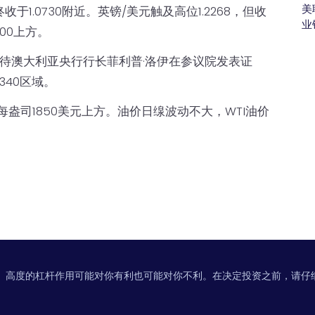
美
终收于1.0730附近。英镑/美元触及高位1.2268，但收
业
.00上方。
士等待澳大利亚央行行长菲利普·洛伊在参议院发表证
340区域。
于每盎司1850美元上方。油价日缐波动不大，WTI油价
。高度的杠杆作用可能对你有利也可能对你不利。在决定投资之前，请仔