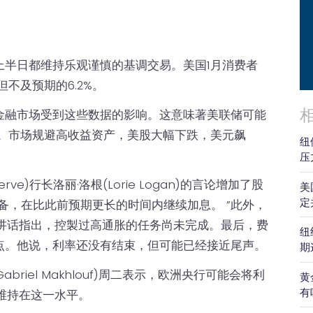
上半日都维持乐观谨慎的基调交易。美国1月消费者
但不及预期的6.2%。
金融市场受到这些数据的影响。这意味著美联储可能
标。市场规避高收益资产，美股大幅下跌，美元飙
纽
压
serve)行长洛丽·洛根(Lorie Logan)的言论增加了股
美
定
备，在比此前预期更长的时间内继续加息。 ”此外，
表讲话指出，控製过高通胀的任务尚未完成。最后，费
纽
点。他说，利率还没有结束，但可能已经接近尾声。
期
briel Makhlouf)周二表示，欧洲央行可能会将利
黄
有
内维持在这一水平。